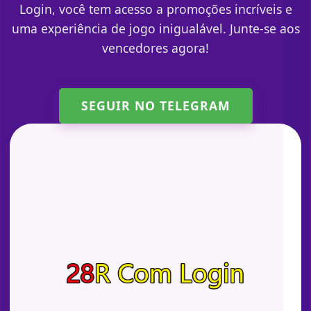
Login, você tem acesso a promoções incríveis e
uma experiência de jogo inigualável. Junte-se aos
vencedores agora!
SEGUIR NO TELEGRAM