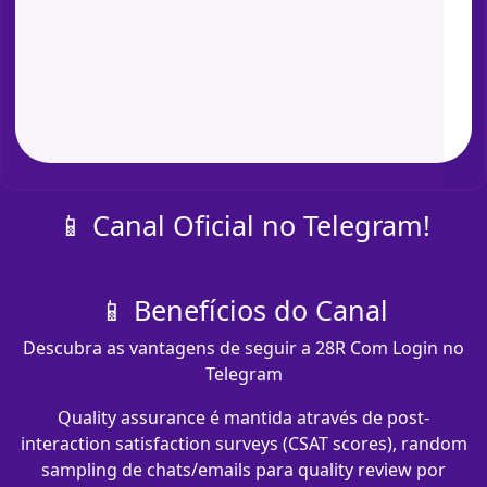
📱 Canal Oficial no Telegram!
📱 Benefícios do Canal
Descubra as vantagens de seguir a 28R Com Login no
Telegram
Quality assurance é mantida através de post-
interaction satisfaction surveys (CSAT scores), random
sampling de chats/emails para quality review por