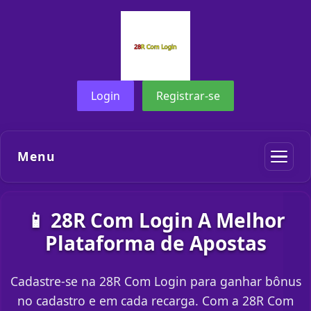
Login
Registrar-se
Menu
📱 28R Com Login A Melhor
Plataforma de Apostas
Cadastre-se na 28R Com Login para ganhar bônus
no cadastro e em cada recarga. Com a 28R Com