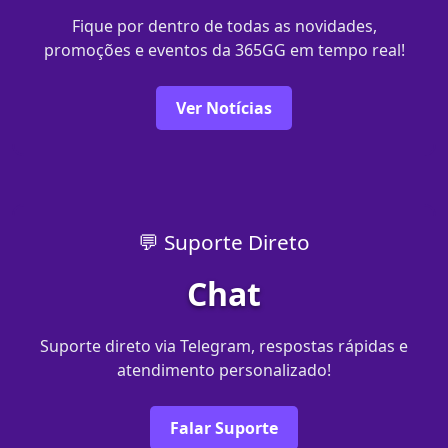
Fique por dentro de todas as novidades,
promoções e eventos da 365GG em tempo real!
Ver Notícias
💬 Suporte Direto
Chat
Suporte direto via Telegram, respostas rápidas e
atendimento personalizado!
Falar Suporte