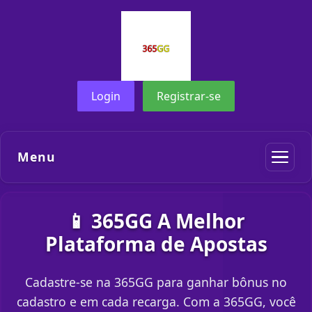
Login
Registrar-se
Menu
📱 365GG A Melhor
Plataforma de Apostas
Cadastre-se na 365GG para ganhar bônus no
cadastro e em cada recarga. Com a 365GG, você