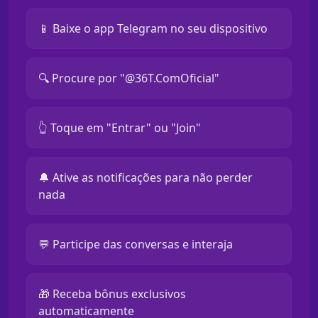
📱 Baixe o app Telegram no seu dispositivo
🔍 Procure por "@36T.ComOficial"
👆 Toque em "Entrar" ou "Join"
🔔 Ative as notificações para não perder
nada
💬 Participe das conversas e interaja
🎁 Receba bônus exclusivos
automaticamente