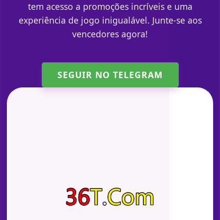
tem acesso a promoções incríveis e uma
experiência de jogo inigualável. Junte-se aos
vencedores agora!
SEGUIR NO TELEGRAM