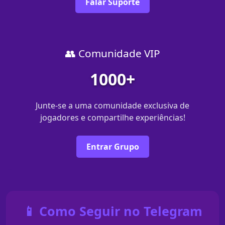
Falar Suporte
👥 Comunidade VIP
1000+
Junte-se a uma comunidade exclusiva de
jogadores e compartilhe experiências!
Entrar Grupo
📱 Como Seguir no Telegram