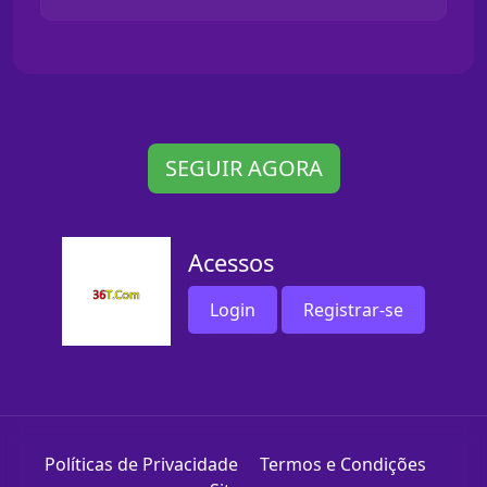
SEGUIR AGORA
Acessos
Login
Registrar-se
Políticas de Privacidade
Termos e Condições