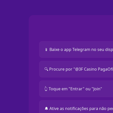
📱 Baixe o app Telegram no seu disp
🔍 Procure por "@3F Casino PagaOfi
👆 Toque em "Entrar" ou "Join"
🔔 Ative as notificações para não p