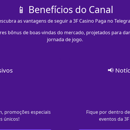
📱 Benefícios do Canal
scubra as vantagens de seguir a 3F Casino Paga no Teleg
res bônus de boas-vindas do mercado, projetados para dar
jornada de jogo.
sivos
📢 Notí
m, promoções especiais
Fique por dentro d
s únicos!
eventos da 3F