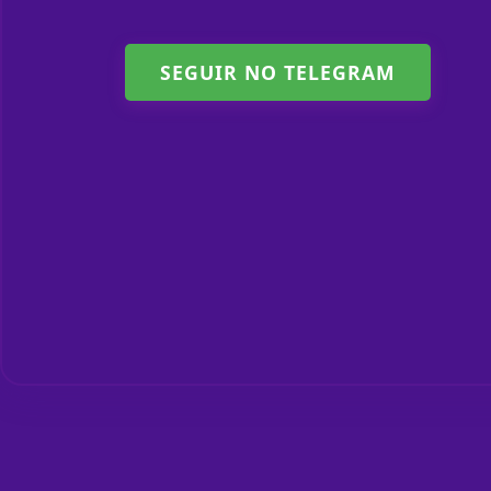
SEGUIR NO TELEGRAM