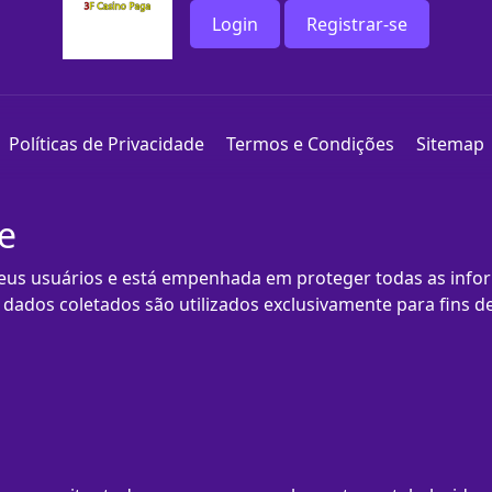
Login
Registrar-se
Políticas de Privacidade
Termos e Condições
Sitemap
de
 seus usuários e está empenhada em proteger todas as inf
dados coletados são utilizados exclusivamente para fins d