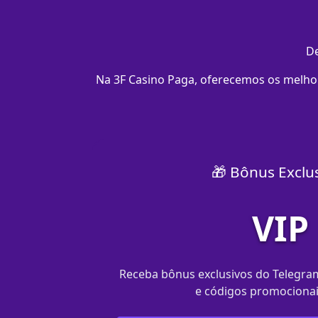
De
Na 3F Casino Paga, oferecemos os melho
🎁 Bônus Exclu
VIP
Receba bônus exclusivos do Telegra
e códigos promocionai