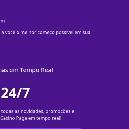
ram
 a você o melhor começo possível em sua
cias em Tempo Real
24/7
e todas as novidades, promoções e
 Casino Paga em tempo real!