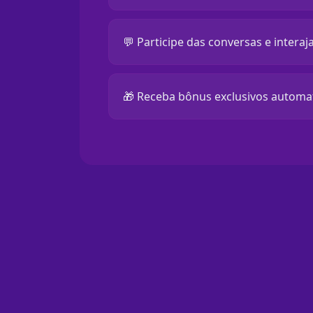
💬 Participe das conversas e interaj
🎁 Receba bônus exclusivos autom