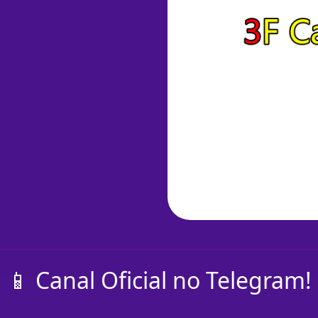
📱 Canal Oficial no Telegram!