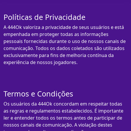
Políticas de Privacidade
A 444Ok valoriza a privacidade de seus usuários e está
empenhada em proteger todas as informações
pessoais fornecidas durante o uso de nossos canais de
comunicação. Todos os dados coletados são utilizados
exclusivamente para fins de melhoria contínua da
experiência de nossos jogadores.
Termos e Condições
Os usuários da 444Ok concordam em respeitar todas
as regras e regulamentos estabelecidos. É importante
ler e entender todos os termos antes de participar de
nossos canais de comunicação. A violação destes