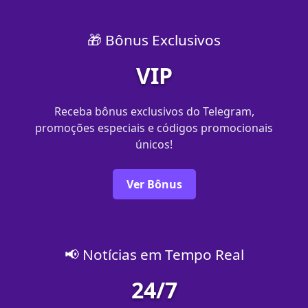
🎁 Bônus Exclusivos
VIP
Receba bônus exclusivos do Telegram,
promoções especiais e códigos promocionais
únicos!
Ver Bônus
📢 Notícias em Tempo Real
24/7