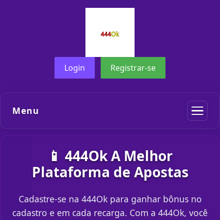
Login
Registrar-se
Menu
📱 444Ok A Melhor
Plataforma de Apostas
Cadastre-se na 444Ok para ganhar bônus no
cadastro e em cada recarga. Com a 444Ok, você