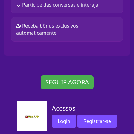
💬 Participe das conversas e interaja
🎁 Receba bônus exclusivos
automaticamente
SEGUIR AGORA
Acessos
Login
Registrar-se