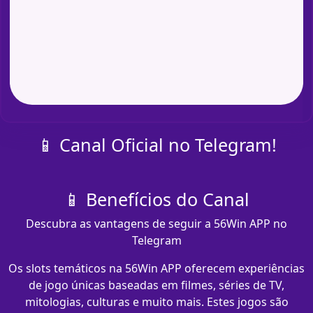
📱 Canal Oficial no Telegram!
📱 Benefícios do Canal
Descubra as vantagens de seguir a 56Win APP no
Telegram
Os slots temáticos na 56Win APP oferecem experiências
de jogo únicas baseadas em filmes, séries de TV,
mitologias, culturas e muito mais. Estes jogos são