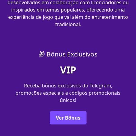
desenvolvidos em colaboração com licenciadores ou
inspirados em temas populares, oferecendo uma
experiência de jogo que vai além do entretenimento
tradicional.
🎁 Bônus Exclusivos
VIP
Receba bônus exclusivos do Telegram,
promoções especiais e códigos promocionais
únicos!
Ver Bônus