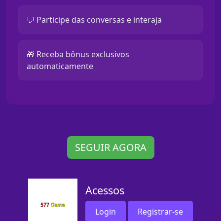
💬 Participe das conversas e interaja
🎁 Receba bônus exclusivos
automaticamente
SEGUIR AGORA
Acessos
Login
Registrar-se