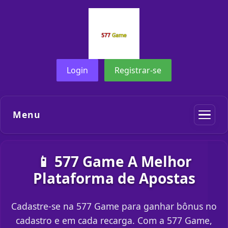
Login
Registrar-se
Menu
📱 577 Game A Melhor
Plataforma de Apostas
Cadastre-se na 577 Game para ganhar bônus no
cadastro e em cada recarga. Com a 577 Game,