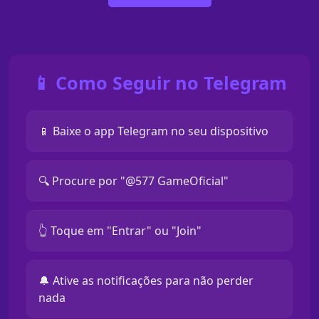
📱 Como Seguir no Telegram
📱 Baixe o app Telegram no seu dispositivo
🔍 Procure por "@577 GameOficial"
👆 Toque em "Entrar" ou "Join"
🔔 Ative as notificações para não perder
nada