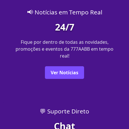
📢 Notícias em Tempo Real
24/7
Fique por dentro de todas as novidades,
promoções e eventos da 777AABB em tempo
real!
Ver Notícias
💬 Suporte Direto
Chat