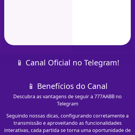
📱 Canal Oficial no Telegram!
📱 Benefícios do Canal
Descubra as vantagens de seguir a 777AABB no
Telegram
Seguindo nossas dicas, configurando corretamente a
transmissão e aproveitando as funcionalidades
interativas, cada partida se torna uma oportunidade de