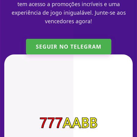
tem acesso a promoções incríveis e uma
experiência de jogo inigualável. Junte-se aos
vencedores agora!
SEGUIR NO TELEGRAM