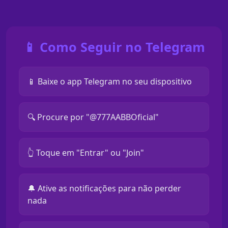
📱 Como Seguir no Telegram
📱 Baixe o app Telegram no seu dispositivo
🔍 Procure por "@777AABBOficial"
👆 Toque em "Entrar" ou "Join"
🔔 Ative as notificações para não perder
nada