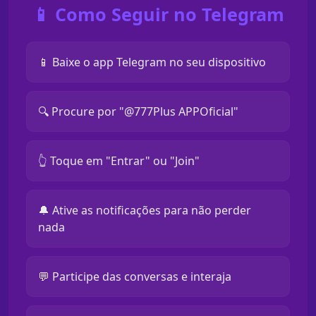
📱 Como Seguir no Telegram
📱 Baixe o app Telegram no seu dispositivo
🔍 Procure por "@777Plus APPOficial"
👆 Toque em "Entrar" ou "Join"
🔔 Ative as notificações para não perder
nada
💬 Participe das conversas e interaja