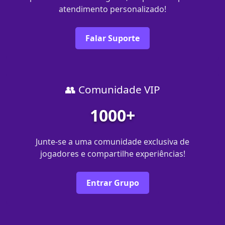
atendimento personalizado!
Falar Suporte
👥 Comunidade VIP
1000+
Junte-se a uma comunidade exclusiva de
jogadores e compartilhe experiências!
Entrar Grupo