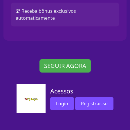
🎁 Receba bônus exclusivos
automaticamente
SEGUIR AGORA
Acessos
Login
Registrar-se