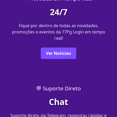
24/7
Fique por dentro de todas as novidades,
promoções e eventos da 77Pg Login em tempo
real!
Ver Notícias
💬 Suporte Direto
Chat
Suporte direto via Telegram, respostas rápidas e