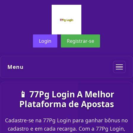
Login
Registrar-se
Menu
📱 77Pg Login A Melhor
Plataforma de Apostas
Cadastre-se na 77Pg Login para ganhar bônus no
cadastro e em cada recarga. Com a 77Pg Login,