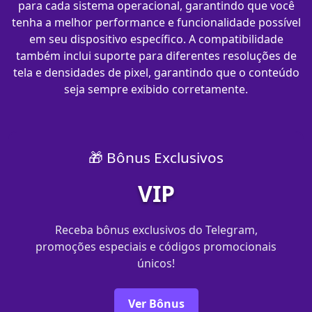
para cada sistema operacional, garantindo que você
tenha a melhor performance e funcionalidade possível
em seu dispositivo específico. A compatibilidade
também inclui suporte para diferentes resoluções de
tela e densidades de pixel, garantindo que o conteúdo
seja sempre exibido corretamente.
🎁 Bônus Exclusivos
VIP
Receba bônus exclusivos do Telegram,
promoções especiais e códigos promocionais
únicos!
Ver Bônus