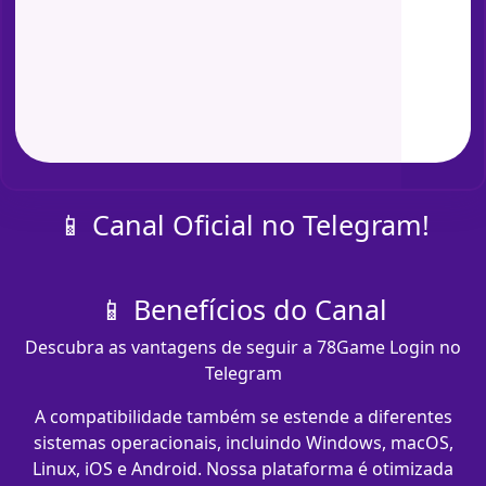
📱 Canal Oficial no Telegram!
📱 Benefícios do Canal
Descubra as vantagens de seguir a 78Game Login no
Telegram
A compatibilidade também se estende a diferentes
sistemas operacionais, incluindo Windows, macOS,
Linux, iOS e Android. Nossa plataforma é otimizada