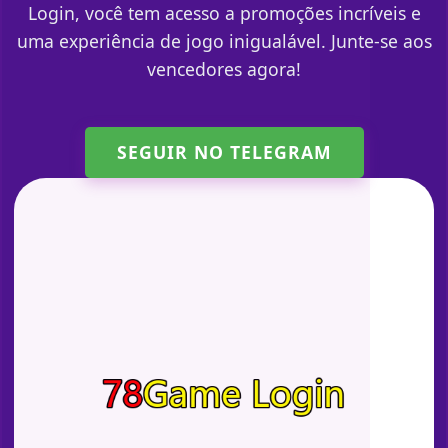
Login, você tem acesso a promoções incríveis e
uma experiência de jogo inigualável. Junte-se aos
vencedores agora!
SEGUIR NO TELEGRAM