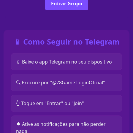
Entrar Grupo
📱 Como Seguir no Telegram
📱 Baixe o app Telegram no seu dispositivo
🔍 Procure por "@78Game LoginOficial"
👆 Toque em "Entrar" ou "Join"
🔔 Ative as notificações para não perder
nada