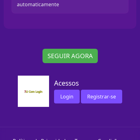
automaticamente
SEGUIR AGORA
Acessos
Login
Registrar-se