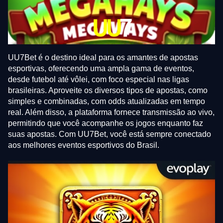
UU7Bet é o destino ideal para os amantes de apostas
esportivas, oferecendo uma ampla gama de eventos,
desde futebol até vôlei, com foco especial nas ligas
brasileiras. Aproveite os diversos tipos de apostas, como
simples e combinadas, com odds atualizadas em tempo
real. Além disso, a plataforma fornece transmissão ao vivo,
permitindo que você acompanhe os jogos enquanto faz
suas apostas. Com UU7Bet, você está sempre conectado
aos melhores eventos esportivos do Brasil.