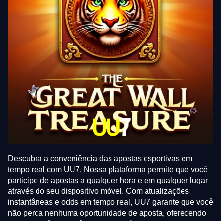
Descubra a conveniência das apostas esportivas em
tempo real com UU7. Nossa plataforma permite que você
participe de apostas a qualquer hora e em qualquer lugar
através do seu dispositivo móvel. Com atualizações
instantâneas e odds em tempo real, UU7 garante que você
não perca nenhuma oportunidade de aposta, oferecendo