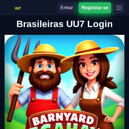
Entrar
Registrar-se
Brasileiras UU7 Login