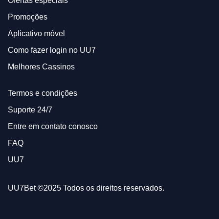
Ofertas especiais
Promoções
Aplicativo móvel
Como fazer login no UU7
Melhores Cassinos
Termos e condições
Suporte 24/7
Entre em contato conosco
FAQ
UU7
UU7Bet ©2025 Todos os direitos reservados.