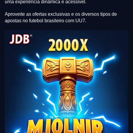
uma experiência dinâmica e acessível.
Aproveite as ofertas exclusivas e os diversos tipos de
apostas no futebol brasileiro com UU7.